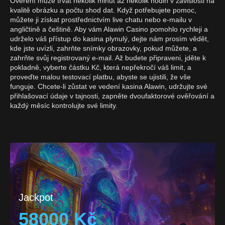
Ověření může trvat několik minut až několik hodin v závislosti na
kvalitě obrázku a počtu shod dat. Když potřebujete pomoc,
můžete ji získat prostřednictvím live chatu nebo e-mailu v
angličtině a češtině. Aby vám Alawin Casino pomohlo rychleji a
udrželo váš přístup do kasina plynulý, dejte nám prosím vědět,
kde jste uvízli, zahrňte snímky obrazovky, pokud můžete, a
zahrňte svůj registrovaný e-mail. Až budete připraveni, jděte k
pokladně, vyberte částku Kč, která nepřekročí váš limit, a
proveďte malou testovací platbu, abyste se ujistili, že vše
funguje. Chcete-li zůstat ve vedení kasina Alawin, udržujte své
přihlašovací údaje v tajnosti, zapněte dvoufaktorové ověřování a
každý měsíc kontrolujte své limity.
Jackpot
58000 Kč