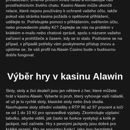
prostřednictvím živého chatu. Kasino Alawin může ukončit
relace, které nejsou používány k ochraně vašeho účtu, takže
pokud vás stránka kasina požádá o opětovné přihlášení,
udělejte to. Potřebujete pomoci s přihlášením, ověřením účtu,
nebo provedením platby Kč? Zeptejte se nás na problém v
krátkém e-mailu nebo chatové zprávě, spolu s názvem vašeho
zařízení a prohlížeče a časem, kdy se to stalo. Podíváme se na
případ, v případě potřeby vám poskytneme přístup znovu a
ujistíme se, že váš profil na Alawin Casino bude v budoucnu
dobře fungovat.
Výběr hry v kasinu Alawin
Sloty, stoly a živí dealeři jsou jen některé z her, které můžete
hrát v kasinu Alawin. Vyberte si pruh, který vyhovuje vaší náladě,
ať už je to rychlé sloty, klasické stoly nebo živá studia.
Navrhujeme sloty střední volatility s RTP 96 až 97 procent a točí
se od 1 do 10 Kč pro spravedlivé výplaty. Zkontrolujte výplatní
tabulku, abyste viděli, jak často se funkce vyskytují a kolik je
jackpot, než začnete. Hry s pevnými jackpoty jsou dobré pro
krátké sezení. Hry se spoustou funkcí, jako jsou bezplatná