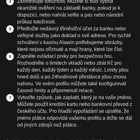
Zkontrolujte totožnost. Můžete si buď vybrat
okamžité ověření na základě banky, pokud je k
dispozici, nebo nahrát selfie a pas nebo národní
průkaz totožnosti.
Předložte nedávný tříměsíční účet za banku nebo
veřejné služby jako doklad o své adrese. Pro rychlé
schválení v kasinu Alawin potřebujeme obrázky,
které nejsou oříznuté a mají hrany, které lze číst.
Zapněte ovládací prvky pro bezpečnou hru.
Rozhodněte o limitech vkladů nebo ztrát Kč pro
každý den, každý týden a každý měsíc. Limity jdou
hned dolů a po 24hodinové přestávce jdou znovu
nahoru. Ve svém profilu můžete také konfigurovat
časové limity a připomenutí relace.
Vytvořte způsob, jak zaplatit, který je na vaše jméno.
Můžete použít kreditní kartu nebo bankovní převod z
českého účtu. Pro hladší vypořádání se ujistěte, že
jméno plátce odpovídá vašemu profilu a držte se dál
od jiných zdrojů než plátce.