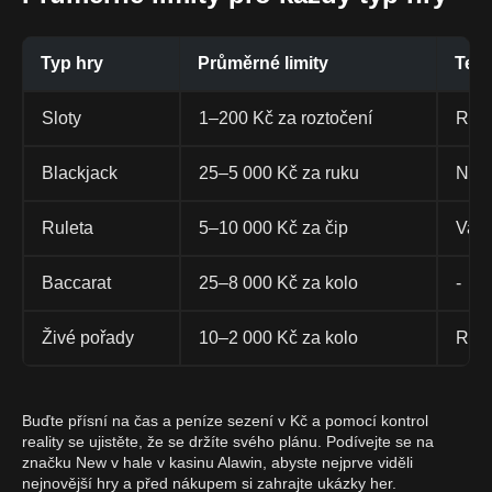
Typ hry
Průměrné limity
Tem
Sloty
1–200 Kč za roztočení
Rych
Blackjack
25–5 000 Kč za ruku
Nízk
Ruleta
5–10 000 Kč za čip
Vari
Baccarat
25–8 000 Kč za kolo
-
Živé pořady
10–2 000 Kč za kolo
Rych
Buďte přísní na čas a peníze sezení v Kč a pomocí kontrol
reality se ujistěte, že se držíte svého plánu. Podívejte se na
značku New v hale v kasinu Alawin, abyste nejprve viděli
nejnovější hry a před nákupem si zahrajte ukázky her.