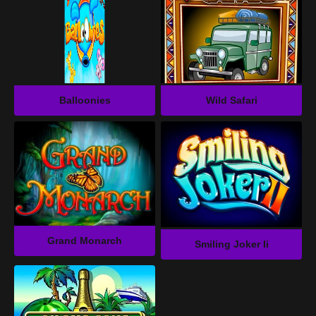
Přizpůsobitelné limity
Tipy pro snížení rizika
Bonus a platební údaje (usd)
Ověření a výběry
Extra Wild
Wild Safari
Platební metody a měny
Grand Monarch
Smiling Joker Ii