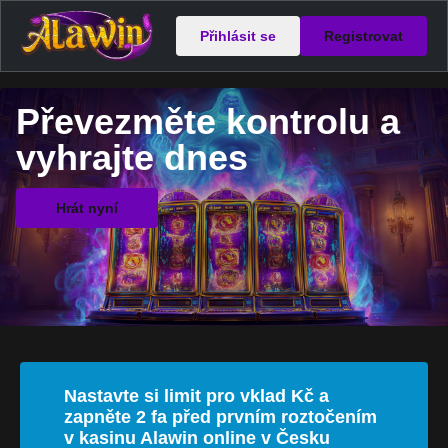
Přihlásit se
Registrovat
Převezměte kontrolu a
vyhrajte dnes
Hrát nyní
Nastavte si limit pro vklad Kč a
zapněte 2 fa před prvním roztočením
v kasinu Alawin online v Česku