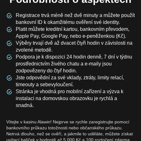
Registrace trvá méně než dvě minuty a můžete použít
bankovní ID k okamžitému ověření své identity.
Platit můžete kreditní kartou, bankovním převodem,
Apple Pay, Google Pay, nebo e-peněženkou (Kč).
Výběry trvají dvě až dvacet čtyři hodin v závislosti na
zvolené metodě.
Podpora je k dispozici 24 hodin denně, 7 dní v týdnu
prostřednictvím živého chatu a e-maily jsou
zodpovězeny do čtyř hodin.
Jste odpovědní za své vklady, ztráty, limity relací,
timeouty a sebevyloučení.
Stránka je vhodná pro mobilní zařízení a výzva k
instalaci na domovskou obrazovku je rychlá a
snadná.
Vítejte v kasinu Alawin! Nejprve se rychle zaregistrujte pomocí
bankovního průkazu totožnosti nebo občanského průkazu.
Netrvá dlouho, než se ověří, a jakmile to uděláte, můžete získat
uvítací balíček v hodnotě až 5 000 Kč a 100 roztočení zdarma.