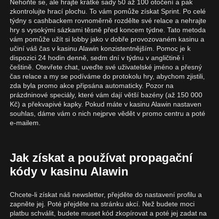
Nehoňte se, ale hrajte krátké sady 50 až 100 otočení a pak
zkontrolujte hrací plochu. To vám pomůže získat Sprint. Po celé
týdny s cashbackem rovnoměrně rozdělte své relace a nehrajte
hry s vysokými sázkami těsně před koncem týdne. Tato metoda
vám pomůže užít si lobby jako v dobře provozovaném kasinu a
učiní váš čas v kasinu Alawin konzistentnějším. Pomoc je k
dispozici 24 hodin denně, sedm dní v týdnu v angličtině i
češtině. Otevřete chat, uveďte své uživatelské jméno a přesný
čas relace a my se podíváme do protokolu hry, abychom zjistili,
zda byla promo akce připsána automaticky. Pozor na
prázdninové speciály, které vám dají větší bazény (až 150 000
Kč) a překvapivé kapky. Pokud máte v kasinu Alawin nastaven
souhlas, dáme vám o nich nejprve vědět v promo centru a poté
e-mailem.
Jak získat a používat propagační
kódy v kasinu Alawin
Chcete-li získat náš newsletter, přejděte do nastavení profilu a
zapněte jej. Poté přejděte na stránku akcí. Než budete moci
platbu schválit, budete muset kód zkopírovat a poté jej zadat na