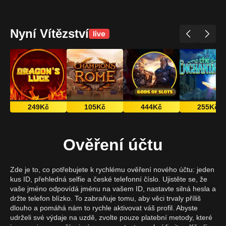
Nyní Vítězství
249Kč
105Kč
444Kč
255Kč
Ověření účtu
Zde je to, co potřebujete k rychlému ověření nového účtu: jeden
kus ID, přehledná selfie a české telefonní číslo. Ujistěte se, že
vaše jméno odpovídá jménu na vašem ID, nastavte silná hesla a
držte telefon blízko. To zabraňuje tomu, aby věci trvaly příliš
dlouho a pomáhá nám to rychle aktivovat váš profil. Abyste
udrželi své výdaje na uzdě, zvolte pouze platební metody, které