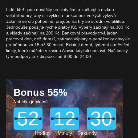
Lidé, kteří jsou nováčky na sloty často začínají s nízkou
volatilitou hry, aby si zvykli na funkce bez velkých výkyvů.
Jakmile se cítí pohodlně, přejdou na hry se střední volatilitou.
Jednoduše použijte rychlé platby Kč. Výběry začínají na 300 Kč
a vklady začínají na 200 Kč. Bankovní převody trvá jeden
pracovní den, než dorazí, zatímco výplaty e-peněženky obvykle
proběhnou za 15 až 30 minut. Existují denní, týdenní a měsíční
limity, které můžete v kasinu Alawin kdykoli nastavit. Náš český
tým podpory je k dispozici od 8:00 do 24:00.
Bonus 55%
Nabídka je platná:
52
12
28
Hodiny
Minuty
Sekundy