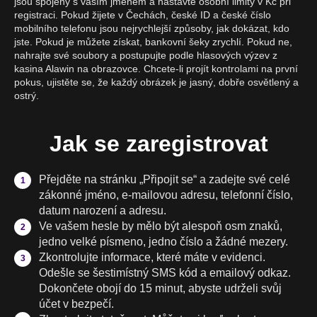
jsou spojeny s vaším jménem a nastavte osobní limity v Kč při
registraci. Pokud žijete v Čechách, české ID a české číslo
mobilního telefonu jsou nejrychlejší způsoby, jak dokázat, kdo
jste. Pokud je můžete získat, bankovní šeky zrychlí. Pokud ne,
nahrajte své soubory a postupujte podle hlasových výzev z
kasina Alawin na obrazovce. Chcete-li projít kontrolami na první
pokus, ujistěte se, že každý obrázek je jasný, dobře osvětlený a
ostrý.
Jak se zaregistrovat
Přejděte na stránku „Připojit se“ a zadejte své celé
zákonné jméno, e-mailovou adresu, telefonní číslo,
datum narození a adresu.
Ve vašem hesle by mělo být alespoň osm znaků,
jedno velké písmeno, jedno číslo a žádné mezery.
Zkontrolujte informace, které máte v evidenci.
Odešle se šestimístný SMS kód a emailový odkaz.
Dokončete obojí do 15 minut, abyste udrželi svůj
účet v bezpečí.