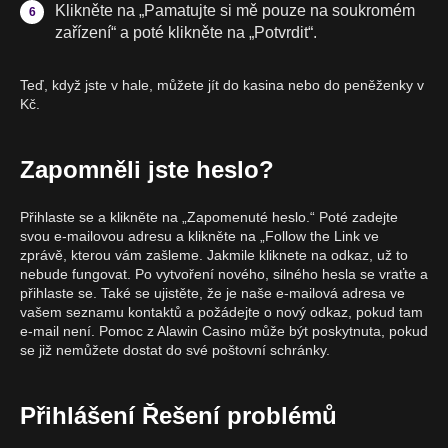
Klikněte na „Pamatujte si mě pouze na soukromém
zařízení“ a poté klikněte na „Potvrdit“.
Teď, když jste v hale, můžete jít do kasina nebo do peněženky v
Kč.
Zapomněli jste heslo?
Přihlaste se a klikněte na „Zapomenuté heslo.“ Poté zadejte
svou e-mailovou adresu a klikněte na „Follow the Link ve
zprávě, kterou vám zašleme. Jakmile kliknete na odkaz, už to
nebude fungovat. Po vytvoření nového, silného hesla se vraťte a
přihlaste se. Také se ujistěte, že je naše e-mailová adresa ve
vašem seznamu kontaktů a požádejte o nový odkaz, pokud tam
e-mail není. Pomoc z Alawin Casino může být poskytnuta, pokud
se již nemůžete dostat do své poštovní schránky.
Přihlášení Řešení problémů