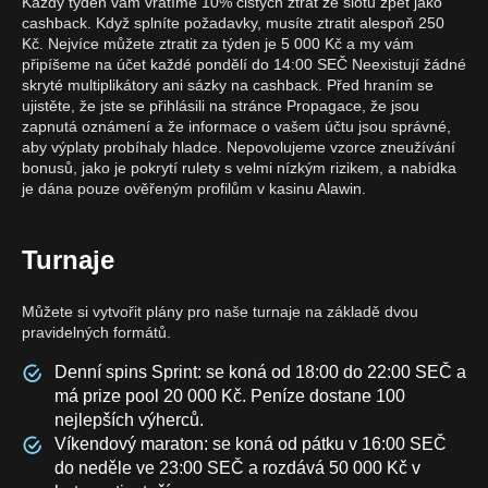
Každý týden vám vrátíme 10% čistých ztrát ze slotů zpět jako
cashback. Když splníte požadavky, musíte ztratit alespoň 250
Kč. Nejvíce můžete ztratit za týden je 5 000 Kč a my vám
připíšeme na účet každé pondělí do 14:00 SEČ Neexistují žádné
skryté multiplikátory ani sázky na cashback. Před hraním se
ujistěte, že jste se přihlásili na stránce Propagace, že jsou
zapnutá oznámení a že informace o vašem účtu jsou správné,
aby výplaty probíhaly hladce. Nepovolujeme vzorce zneužívání
bonusů, jako je pokrytí rulety s velmi nízkým rizikem, a nabídka
je dána pouze ověřeným profilům v kasinu Alawin.
Turnaje
Můžete si vytvořit plány pro naše turnaje na základě dvou
pravidelných formátů.
Denní spins Sprint: se koná od 18:00 do 22:00 SEČ a
má prize pool 20 000 Kč. Peníze dostane 100
nejlepších výherců.
Víkendový maraton: se koná od pátku v 16:00 SEČ
do neděle ve 23:00 SEČ a rozdává 50 000 Kč v